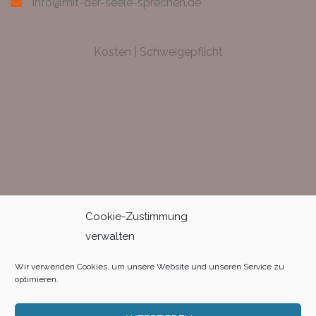
info@mit-der-seele-sprechen.de
Kosten
|
Schweigepflicht
© 2021 Wolfram von Brockdorff
Cookie-Zustimmung
verwalten
Impressum |
Datenschutz
|
Cookies
Wir verwenden Cookies, um unsere Website und unseren Service zu
optimieren.